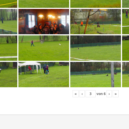
«
‹
von
6
›
»