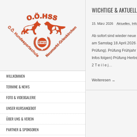
WICHTIGE & AKTUELL
15. März 2026
Aktuelles
,
Inf
Ab sofort sind wieder neue
am Samstag 18.April.2026 a
Prüfung). Prüfung Frühjah
Infos folgen) Prüfung H
2 T e i l e j…
WILLKOMMEN
Weiteresen →
TERMINE & NEWS
FOTO & VIDEOGALERIE
UNSER KURSANGEBOT
ÜBER UNS & VEREIN
PARTNER & SPONSOREN