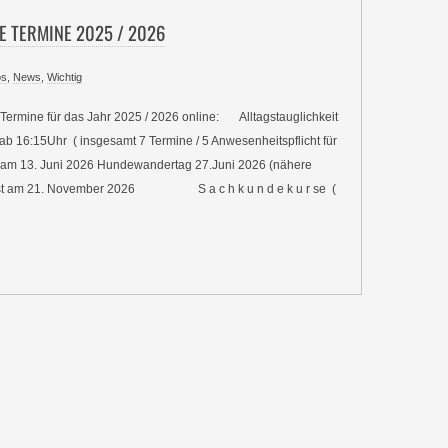
E TERMINE 2025 / 2026
os
,
News
,
Wichtig
 Termine für das Jahr 2025 / 2026 online: Alltagstauglichkeit
b 16:15Uhr ( insgesamt 7 Termine / 5 Anwesenheitspflicht für
r am 13. Juni 2026 Hundewandertag 27.Juni 2026 (nähere
erbst am 21. November 2026 S a c h k u n d e k u r se (